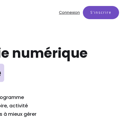
Connexion
S'inscrire
pie numérique
e
 programme
re, activité
s à mieux gérer