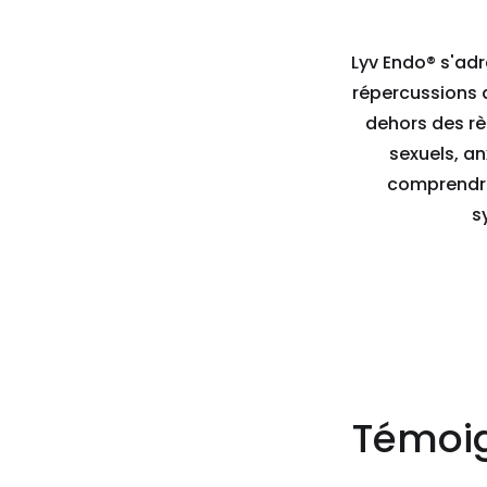
Lyv Endo® s'ad
répercussions d
dehors des règ
sexuels, a
comprendre
s
Témoig