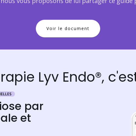
, nous vous proposons de lui partager ce guide 
Voir le document
érapie Lyv Endo®, c'
ELLES
iose par
ale et