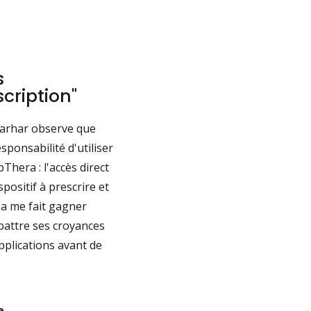
s
cription"
Marhar observe que
ponsabilité d'utiliser
Thera : l'accès direct
positif à prescrire et
Ça me fait gagner
battre ses croyances
applications avant de
e