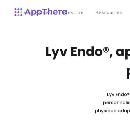
Témoignages
Prescrire
Ressources
Lyv Endo®, a
Lyv Endo®
personnalis
physique adapt