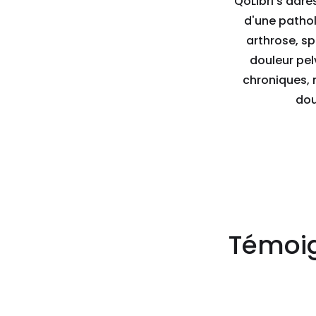
QoLibri s'adre
d'une pathol
arthrose, sp
douleur pel
chroniques, 
dou
Témoig