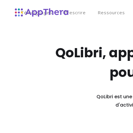
Témoignages
Prescrire
Ressources
QoLibri, ap
pou
QoLibri est un
d'activ