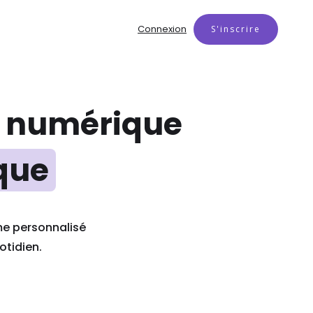
Connexion
S'inscrire
ie numérique
que
me personnalisé
otidien.