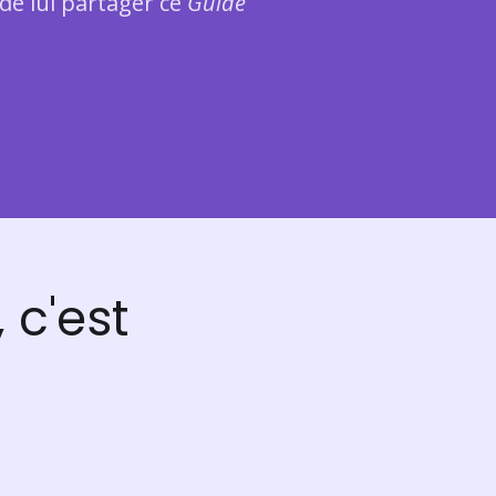
de lui partager ce
Guide
 c'est