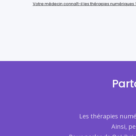
Votre médecin connaît-il les thérapies numériques 
Part
Les thérapies numér
Ainsi, p