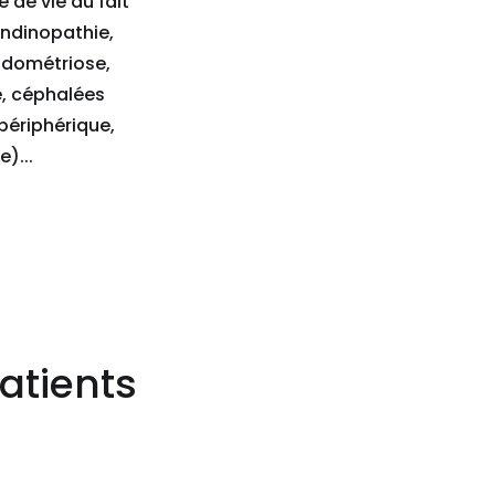
 de vie du fait
endinopathie,
endométriose,
e, céphalées
périphérique,
)...
atients