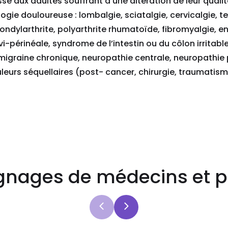
sse aux adultes souffrant d'une altération de leur qualité
ogie douloureuse : lombalgie, sciatalgie, cervicalgie, t
ondylarthrite, polyarthrite rhumatoïde, fibromyalgie, 
vi-périnéale, syndrome de l’intestin ou du côlon irritabl
migraine chronique, neuropathie centrale, neuropathie 
leurs séquellaires (post- cancer, chirurgie, traumatisme
nages de médecins et p