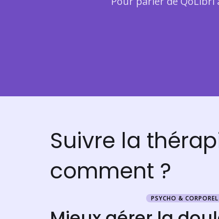
Pour parler de QoLibri
Suivre la thérap
comment ?
PSYCHO & CORPOREL
Mieux gérer la dou