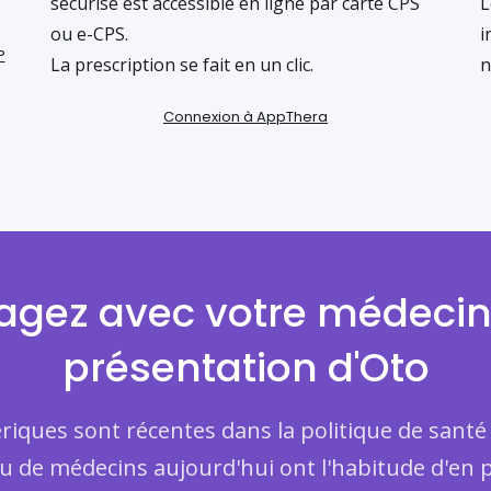
sécurisé est accessible en ligne par carte CPS
L
ou e-CPS.
i
?
La prescription se fait en un clic.
n
Connexion à AppThera
agez avec votre médeci
présentation d'Oto
iques sont récentes dans la politique de santé
eu de médecins aujourd'hui ont l'habitude d'en p