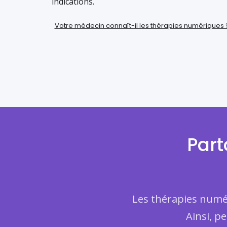
indications.
Votre médecin connaît-il les thérapies numériques 
Part
Les thérapies numér
Ainsi, p