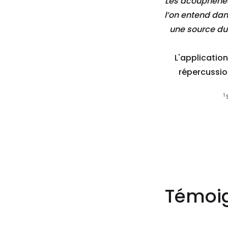
"Les acouphènes
l’on entend dan
une source du
L'applicatio
répercussion
1
Témoig