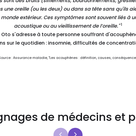
 sont des bruits (sifflements, bourdonnements, grésille
s une oreille (ou les deux) ou dans sa tête sans qu'ils ai
 monde extérieur. Ces symptômes sont souvent liés à 
1
acoustique ou au vieillissement de l’oreille."
n Oto s'adresse à toute personne souffrant d'acouphène
s sur le quotidien :
insomnie, difficultés de concentrat
Source : Assurance maladie, "Les acouphènes : définition, causes, conséquence
nages de médecins et p