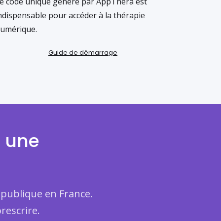
e code unique généré par AppThera est
ndispensable pour accéder à la thérapie
umérique.
Guide de démarrage
n une
 publique en France.
rescrire.