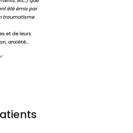
ments, etc.) que
ent été émis par
un traumatisme
s et de leurs
ion, anxiété…
s"
atients