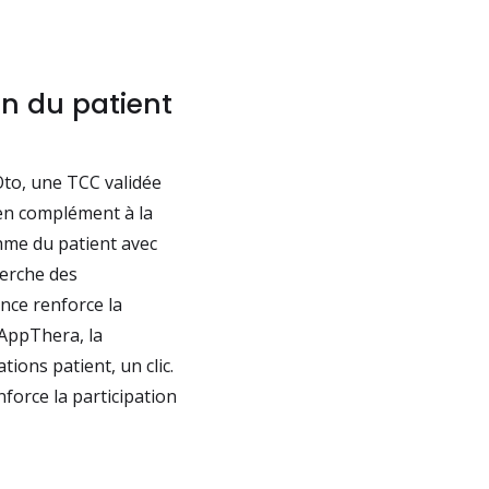
on du patient
Oto, une TCC validée
en complément à la
thme du patient avec
herche des
nce renforce la
AppThera, la
tions patient, un clic.
nforce la participation