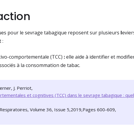
action
es pour le sevrage tabagique reposent sur plusieurs
l
evier
 :
itivo-comportementale (TCC)
:
elle aide à identifier et modifi
sociés à la consommation de tabac.
rner, J. Perriot,
tementales et cognitives (TCC) dans le sevrage tabagique : quels
Respiratoires, Volume 36, Issue 5,2019,Pages 600-609,