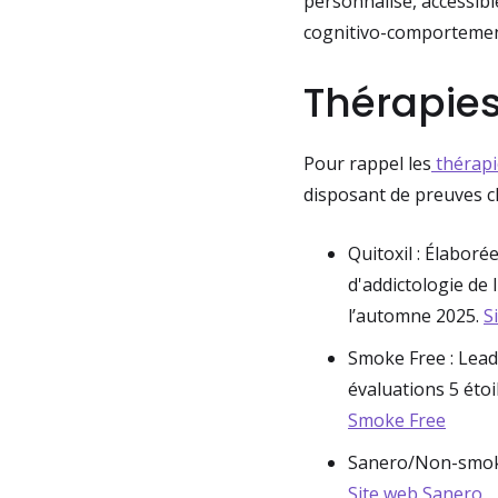
personnalisé, accessib
cognitivo-comportement
Thérapie
Pour rappel les
thérap
disposant de preuves cl
Quitoxil : Élabor
d'addictologie de
l’automne 2025.
S
Smoke Free : Lead
évaluations 5 étoi
Smoke Free
Sanero/Non-smokin
Site web Sanero