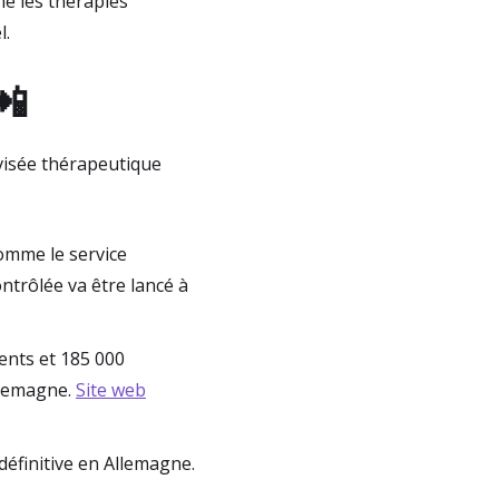
e les thérapies
l.
📲
visée thérapeutique
comme le service
ntrôlée va être lancé à
ents et 185 000
Allemagne.
Site web
éfinitive en Allemagne.