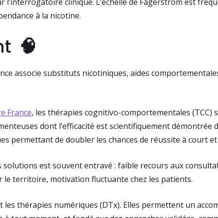
r l’interrogatoire clinique. L’échelle de Fagerström est fré
pendance à la nicotine.
nt
🧠
nce associe substituts nicotiniques, aides comportementales
re France
, les thérapies cognitivo-comportementales (TCC) s
nteuses dont l’efficacité est scientifiquement démontrée d
ues permettant de doubler les chances de réussite à court e
s solutions est souvent entravé : faible recours aux consult
r le territoire, motivation fluctuante chez les patients.
ent les thérapies numériques (DTx). Elles permettent un ac