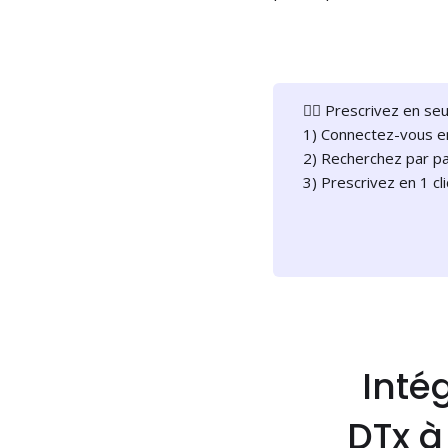
👉🏻 Prescrivez en se
1) Connectez-vous e
2) Recherchez par pa
3) Prescrivez en 1 cl
Inté
DTx à