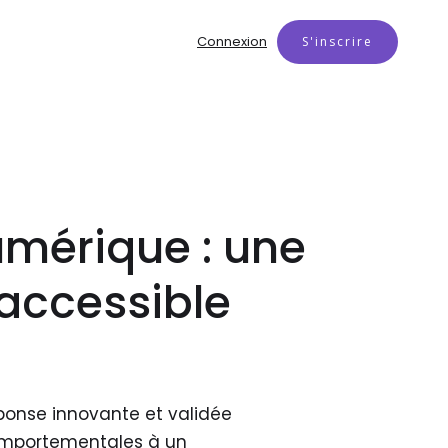
Connexion
S'inscrire
umérique : une
accessible
ponse innovante et validée
comportementales à un